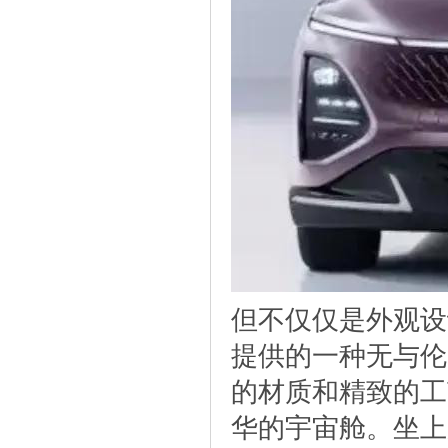
但不仅仅是外观设
提供的一种无与伦
的材质和精致的工
华的宇宙舱。坐上