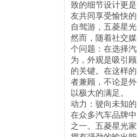
致的细节设计更是
友共同享受愉快的
自驾游，五菱星光
然而，随着社交媒
个问题：在选择汽
为，外观是吸引顾
的关键。在这样的
者兼顾，不论是外
以极大的满足。
动力：驶向未知的
在众多汽车品牌中
之一。五菱星光家