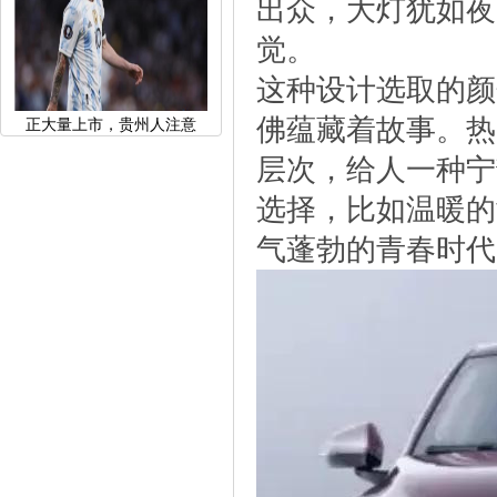
出众，大灯犹如夜
觉。
这种设计选取的颜
佛蕴藏着故事。热
正大量上市，贵州人注意
层次，给人一种宁
选择，比如温暖的
气蓬勃的青春时代