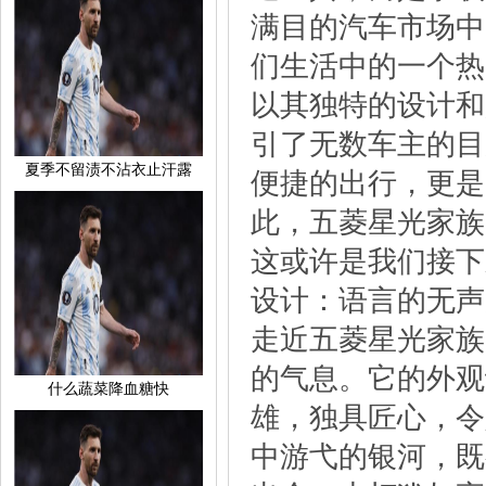
满目的汽车市场中
们生活中的一个热
以其独特的设计和
引了无数车主的目
夏季不留渍不沾衣止汗露
便捷的出行，更是
此，五菱星光家族
这或许是我们接下
设计：语言的无声
走近五菱星光家族
的气息。它的外观
什么蔬菜降血糖快
雄，独具匠心，令
中游弋的银河，既