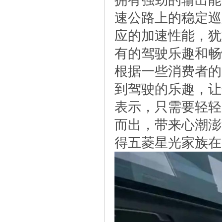
拥有强劲的输出能
速公路上的稳定巡
应的加速性能，犹
有的驾驶乐趣和畅
根据一些消费者的
到驾驶的乐趣，让
表示，只需要轻轻
而出，带来心潮澎
得五菱星光家族在