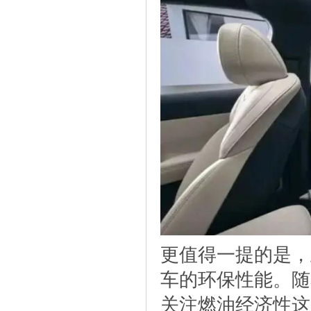
更值得一提的是，
车的环保性能。随
关注燃油经济性这